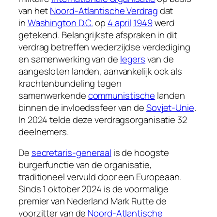
van het
Noord-Atlantische Verdrag
dat
in
Washington D.C.
op
4 april
1949
werd
getekend. Belangrijkste afspraken in dit
verdrag betreffen wederzijdse verdediging
en samenwerking van de
legers
van de
aangesloten landen, aanvankelijk ook als
krachtenbundeling tegen
samenwerkende
communistische
landen
binnen de invloedssfeer van de
Sovjet-Unie
.
In 2024 telde deze verdragsorganisatie 32
deelnemers.
De
secretaris-generaal
is de hoogste
burgerfunctie van de organisatie,
traditioneel vervuld door een Europeaan.
Sinds 1 oktober 2024 is de voormalige
premier van Nederland Mark Rutte de
voorzitter van de
Noord-Atlantische