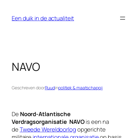
Ga
naar
Een duik in de actualiteit
de
inhoud
NAVO
Geschreven door
Ruud
in
politiek & maatschappij
De
Noord-Atlantische
Verdragsorganisatie
NAVO
is een na
de
Tweede Wereldoorlog
opgerichte
militaire
internationale organisatie
op basis