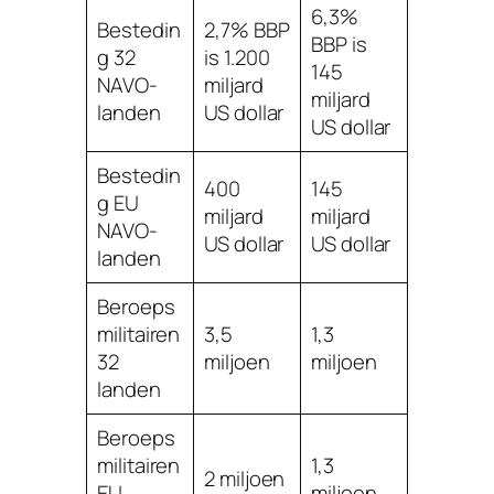
6,3%
Bestedin
2,7% BBP
BBP is
g 32
is 1.200
145
NAVO-
miljard
miljard
landen
US dollar
US dollar
Bestedin
400
145
g EU
miljard
miljard
NAVO-
US dollar
US dollar
landen
Beroeps
militairen
3,5
1,3
32
miljoen
miljoen
landen
Beroeps
militairen
1,3
2 miljoen
EU
miljoen