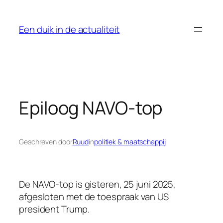
Ga
naar
Een duik in de actualiteit
de
inhoud
Epiloog NAVO-top
Geschreven door
Ruud
in
politiek & maatschappij
De NAVO-top is gisteren, 25 juni 2025,
afgesloten met de toespraak van US
president Trump.