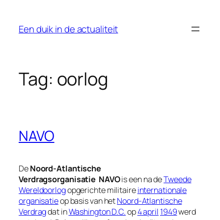
Ga
naar
Een duik in de actualiteit
de
inhoud
Tag:
oorlog
NAVO
De
Noord-Atlantische
Verdragsorganisatie
NAVO
is een na de
Tweede
Wereldoorlog
opgerichte militaire
internationale
organisatie
op basis van het
Noord-Atlantische
Verdrag
dat in
Washington D.C.
op
4 april
1949
werd