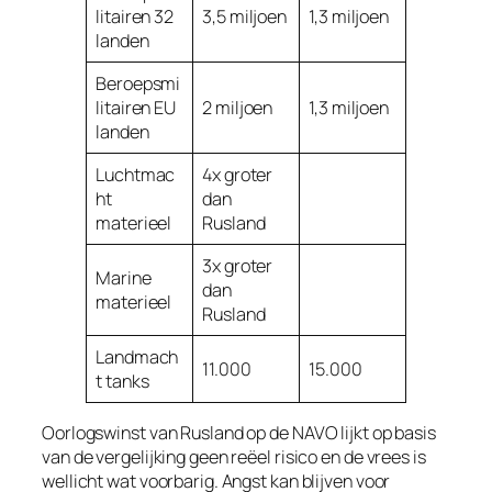
litairen 32
3,5 miljoen
1,3 miljoen
landen
Beroepsmi
litairen EU
2 miljoen
1,3 miljoen
landen
Luchtmac
4x groter
ht
dan
materieel
Rusland
3x groter
Marine
dan
materieel
Rusland
Landmach
11.000
15.000
t tanks
Oorlogswinst van Rusland op de NAVO lijkt op basis
van de vergelijking geen reëel risico en de vrees is
wellicht wat voorbarig. Angst kan blijven voor