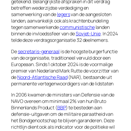
getekend. Belangrijkste afspraken in dit verdrag
betreffen wederzijdse verdediging en
samenwerking van de
legers
van de aangesloten
landen, aanvankelijk ook als krachtenbundeling
tegen samenwerkende
communistische
landen
binnen de invloedssfeer van de
Sovjet-Unie
. In 2024
telde deze verdragsorganisatie 32 deelnemers.
De
secretaris-generaal
is de hoogste burgerfunctie
van de organisatie, traditioneel vervuld door een
Europeaan. Sinds 1 oktober 2024 is de voormalige
premier van Nederland Mark Rutte de voorzitter van
de
Noord-Atlantische Raad
(NAR), bestaande uit
permanente vertegenwoordigers van de lidstaten
In 2006 kwamen de ministers van Defensie van de
NAVO overeen om minimaal 2% van hun Bruto
Binnenlands Product (
BBP
) te besteden aan
defensie-uitgaven om de militaire paraatheid van
het Bondgenootschap te blijven garanderen. Deze
richtlijn dient ook als indicator voor de politieke wil