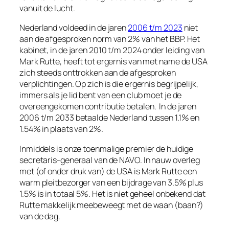
vanuit de lucht.
Nederland voldeed in de jaren
2006 t/m 2023
niet
aan de afgesproken norm van 2% van het BBP. Het
kabinet, in de jaren 2010 t/m 2024 onder leiding van
Mark Rutte, heeft tot ergernis van met name de USA
zich steeds onttrokken aan de afgesproken
verplichtingen. Op zich is die ergernis begrijpelijk,
immers als je lid bent van een club moet je de
overeengekomen contributie betalen. In de jaren
2006 t/m 2033 betaalde Nederland tussen 1.1% en
1.54% in plaats van 2%.
Inmiddels is onze toenmalige premier de huidige
secretaris-generaal van de NAVO. In nauw overleg
met (of onder druk van) de USA is Mark Rutte een
warm pleitbezorger van een bijdrage van 3.5% plus
1.5% is in totaal 5%. Het is niet geheel onbekend dat
Rutte makkelijk meebeweegt met de waan (baan?)
van de dag.