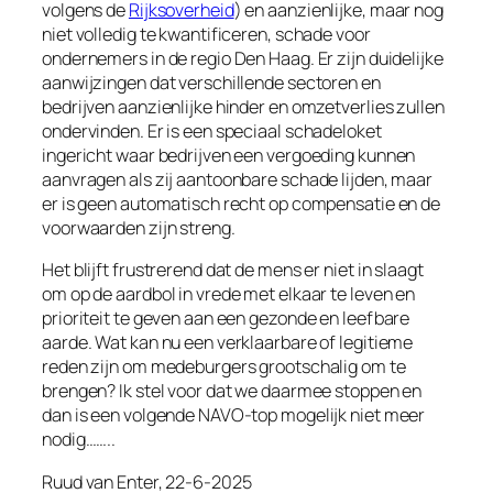
volgens de
Rijksoverheid
) en aanzienlijke, maar nog
niet volledig te kwantificeren, schade voor
ondernemers in de regio Den Haag. Er zijn duidelijke
aanwijzingen dat verschillende sectoren en
bedrijven aanzienlijke hinder en omzetverlies zullen
ondervinden. Er is een speciaal schadeloket
ingericht waar bedrijven een vergoeding kunnen
aanvragen als zij aantoonbare schade lijden, maar
er is geen automatisch recht op compensatie en de
voorwaarden zijn streng.
Het blijft frustrerend dat de mens er niet in slaagt
om op de aardbol in vrede met elkaar te leven en
prioriteit te geven aan een gezonde en leefbare
aarde. Wat kan nu een verklaarbare of legitieme
reden zijn om medeburgers grootschalig om te
brengen? Ik stel voor dat we daarmee stoppen en
dan is een volgende NAVO-top mogelijk niet meer
nodig……..
Ruud van Enter, 22-6-2025