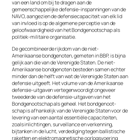
van een land om bij te dragen aan de
gemeenschappelijke defensie-inspanningen van de
NAVO, aangezien de defensiecapaciteit van elk lid
van invloed is op de algemene perceptie van de
geloofwaardigheid van het Bondgenootschap als
politiek-militaire organisatie.
De gecombineerde rijkdom van de niet-
Amerikaanse bondgenoten, gemeten in BBP, is bijna
gelijk aan die van de Verenigde Staten. De niet-
Amerikaanse bondgenoten besteden samen echter
minder dan de helft van wat de Verenigde Staten aan
defensie uitgeeft. Het volume van de Amerikaanse
defensie-uitgaven vertegenwoordigt ongeveer
tweederde van de defensie-uitgaven van het
Bondgenootschap als geheel. Het bondgenoot-
schap is afhankelijk van de Verenigde Staten voor de
levering van een aantal essentiële capaciteiten,
zoals inlichtingen, surveillance en verkenning,
bijtanken in de lucht, verdediging tegen ballistische
raketten en elektromagnetische oorlogsvoering