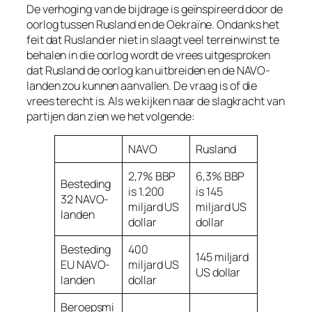
De verhoging van de bijdrage is geïnspireerd door de
oorlog tussen Rusland en de Oekraïne. Ondanks het
feit dat Rusland er niet in slaagt veel terreinwinst te
behalen in die oorlog wordt de vrees uitgesproken
dat Rusland de oorlog kan uitbreiden en de NAVO-
landen zou kunnen aanvallen. De vraag is of die
vrees terecht is. Als we kijken naar de slagkracht van
partijen dan zien we het volgende:
NAVO
Rusland
2,7% BBP
6,3% BBP
Besteding
is 1.200
is 145
32 NAVO-
miljard US
miljard US
landen
dollar
dollar
Besteding
400
145 miljard
EU NAVO-
miljard US
US dollar
landen
dollar
Beroepsmi