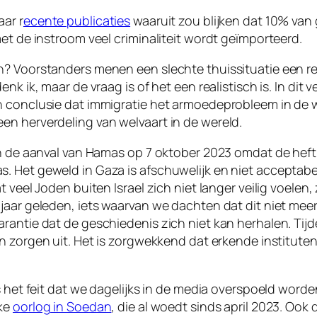
ar r
ecente publicaties
waaruit zou blijken dat 10% van
et de instroom veel criminaliteit wordt geïmporteerd.
n? Voorstanders menen een slechte thuissituatie een re
nk ik, maar de vraag is of het een realistisch is. In dit
 conclusie dat immigratie het armoedeprobleem in de wer
en herverdeling van welvaart in de wereld.
in de aanval van Hamas op 7 oktober 2023 omdat de hef
. Het geweld in Gaza is afschuwelijk en niet acceptabe
t veel Joden buiten Israel zich niet langer veilig voelen
jaar geleden, iets waarvan we dachten dat dit niet meer
rantie dat de geschiedenis zich niet kan herhalen. Tij
n zorgen uit. Het is zorgwekkend dat erkende institute
is het feit dat we dagelijks in de media overspoeld word
jke
oorlog in Soedan
, die al woedt sinds april 2023. Ook 