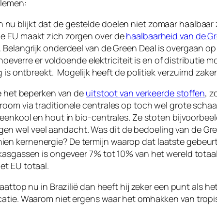
blemen:
nu blijkt dat de gestelde doelen niet zomaar haalbaar
de EU maakt zich zorgen over de
haalbaarheid van de G
 Belangrijk onderdeel van de Green Deal is overgaan op 
hoeverre er voldoende elektriciteit is en of distributie mo
g is ontbreekt. Mogelijk heeft de politiek verzuimd zak
te het beperken van de
uitstoot van verkeerde stoffen
, z
oom via traditionele centrales op toch wel grote schaal 
eenkool en hout in bio-centrales. Ze stoten bijvoorbeel
 krijgen wel veel aandacht. Was dit de bedoeling van de 
n kernenergie? De termijn waarop dat laatste gebeurt 
ikasgassen is ongeveer 7% tot 10% van het wereld totaa
et EU totaal.
aattop nu in Brazilië dan heeft hij zeker een punt als h
ocatie. Waarom niet ergens waar het omhakken van trop