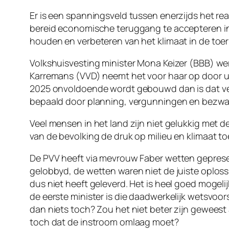
Er is een spanningsveld tussen enerzijds het re
bereid economische teruggang te accepteren in r
houden en verbeteren van het klimaat in de toerk
Volkshuisvesting minister Mona Keizer (BBB) wer
Karremans (VVD) neemt het voor haar op door ui
2025 onvoldoende wordt gebouwd dan is dat verw
bepaald door planning, vergunningen en bezwa
Veel mensen in het land zijn niet gelukkig met 
van de bevolking de druk op milieu en klimaat t
De PVV heeft via mevrouw Faber wetten gepresent
gelobbyd, de wetten waren niet de juiste oploss
dus niet heeft geleverd. Het is heel goed mogeli
de eerste minister is die daadwerkelijk wetsvoo
dan niets toch? Zou het niet beter zijn geweest
toch dat de instroom omlaag moet?