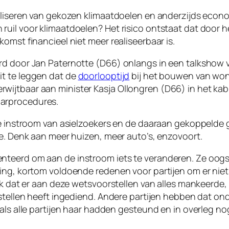
aliseren van gekozen klimaatdoelen en anderzijds econom
uil voor klimaatdoelen? Het risico ontstaat dat door h
omst financieel niet meer realiseerbaar is.
d door Jan Paternotte (D66) onlangs in een talkshow ve
t te leggen dat de
doorlooptijd
bij het bouwen van wonin
ijtbaar aan minister Kasja Ollongren (D66) in het kab
arprocedures.
de instroom van asielzoekers en de daaraan gekoppelde 
oe. Denk aan meer huizen, meer auto’s, enzovoort.
eerd om aan de instroom iets te veranderen. Ze oogstte
ing, kortom voldoende redenen voor partijen om er niet
jk dat er aan deze wetsvoorstellen van alles mankeerde, 
rstellen heeft ingediend. Andere partijen hebben dat ond
 als alle partijen haar hadden gesteund en in overleg 