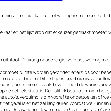
n immigranten niet kan of niet wil beperken. Tegelijkert
lkaar en het lijkt erop dat er keuzes gemaakt moeten 
itstoot. De vraag naar energie, voedsel, woningen en 
rvoor moet ruimte worden gevonden enerzijds door bepe
 natuurgebieden. Dit lijkt geen goed nieuws voor flora 
itvoering belemmeren, zoals bijvoorbeeld de woningbouw
p de actuele situatie. De politiek besloot om van het g
ische auto’s. Verzuimd is om vooraf te onderzoeken of 
niet het geval is en het zal lang duren voordat we kunnen
to’s. Ons wagenpark van rond de 9.3 miljoen auto’s is n