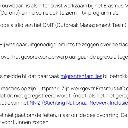
trouwbaar, is als intensivist werkzaam bij het Erasmus 
 (Corona) en nu soms ook te zien in tv-programma’s.
riode als lid van het OMT (Outbreak Management Team) e
ij was daar uitgenodigd om iets te zeggen over de slac
over het gespreksonderwerp aangaande agressie tege
ops meldde hij dat daar vaak
migrantenfamilies
bij betrokk
acties op zijn uitspraak. Zijn werkgever Erasmus MC di
at dit niet geregistreerd wordt. (noot: als het niet ger
eactie van het
NNIZ (Stichting Nationaal Netwerk Inclusi
het niet gaat om de feiten, maar om de beeldvorming. De 
er voor kunnen zorgen.