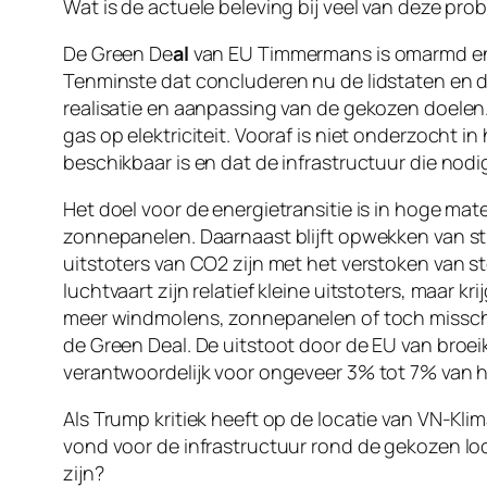
Wat is de actuele beleving bij veel van deze pro
De Green De
al
van EU Timmermans is omarmd en 
Tenminste dat concluderen nu de lidstaten en 
realisatie en aanpassing van de gekozen doelen.
gas op elektriciteit. Vooraf is niet onderzocht in 
beschikbaar is en dat de infrastructuur die nodi
Het doel voor de energietransitie is in hoge ma
zonnepanelen. Daarnaast blijft opwekken van str
uitstoters van CO2 zijn met het verstoken van st
luchtvaart zijn relatief kleine uitstoters, maar
meer windmolens, zonnepanelen of toch misschie
de Green Deal. De uitstoot door de EU van broe
verantwoordelijk voor ongeveer 3% tot 7% van h
Als Trump kritiek heeft op de locatie van VN-Klim
vond voor de infrastructuur rond de gekozen l
zijn?