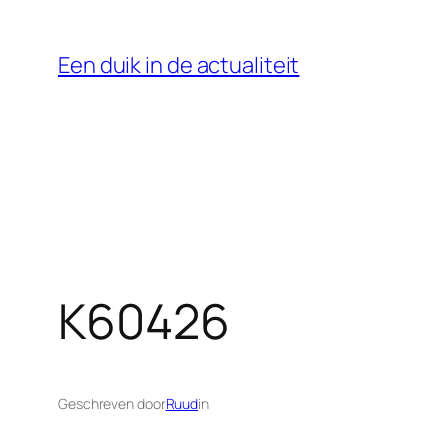
Ga
naar
Een duik in de actualiteit
de
inhoud
K60426
Geschreven door
Ruud
in