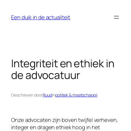
Ga
naar
Een duik in de actualiteit
de
inhoud
Integriteit en ethiek in
de advocatuur
Geschreven door
Ruud
in
politiek & maatschappij
Onze advocaten zijn boven twijfel verheven,
integer en dragen ethiek hoog in het