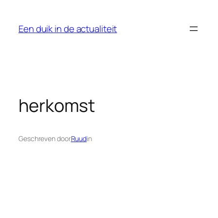
Ga
naar
Een duik in de actualiteit
de
inhoud
herkomst
Geschreven door
Ruud
in