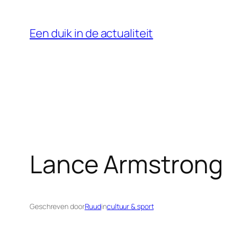
Ga
naar
Een duik in de actualiteit
de
inhoud
Lance Armstrong
Geschreven door
Ruud
in
cultuur & sport