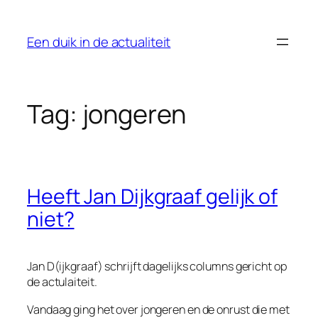
Ga
naar
Een duik in de actualiteit
de
inhoud
Tag:
jongeren
Heeft Jan Dijkgraaf gelijk of
niet?
Jan D(ijkgraaf) schrijft dagelijks columns gericht op
de actulaiteit.
Vandaag ging het over jongeren en de onrust die met