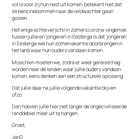
vol is voor zij hun nest uit komen, betekent niet dat
ze benzinebommen naar de veldwachter gaan
gooien.
Het enige echte verschil in zomers corona-ongemak
tussen jullie en ‘jongeren’ in Eesterga is dat ‘jongeren’
in Eesterga wel hun zomervakantie doorbrengen in
het land waar hun ouders vandaan komen.
Misschien moeten we, zodra er weer gereisd mag
worden naar de landen waar jullie ouders vandaan
komen, eens denken aan een structurele oplossing.
Dat jullie daar na jullie volgende vakantie blijven
ofzo.
Dan hoeven jullie hier niet langer de ongeciviliseerde
randdebiel meer uit te hangen.
Groet,
JanD