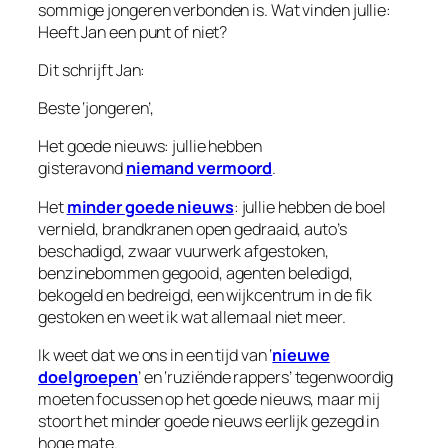
sommige jongeren verbonden is. Wat vinden jullie:
Heeft Jan een punt of niet?
Dit schrijft Jan:
Beste ‘jongeren’,
Het goede nieuws: jullie hebben
gisteravond
niemand vermoord
.
Het
minder goede nieuws
: jullie hebben de boel
vernield, brandkranen open gedraaid, auto’s
beschadigd, zwaar vuurwerk afgestoken,
benzinebommen gegooid, agenten beledigd,
bekogeld en bedreigd, een wijkcentrum in de fik
gestoken en weet ik wat allemaal niet meer.
Ik weet dat we ons in een tijd van ‘
nieuwe
doelgroepen
’ en ‘ruziënde rappers’ tegenwoordig
moeten focussen op het goede nieuws, maar mij
stoort het minder goede nieuws eerlijk gezegd in
hoge mate.