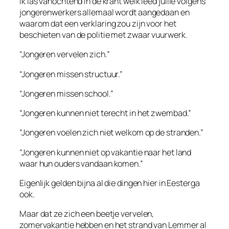
Ik las vanochtend in de krant welk leed jullie volgens
jongerenwerkers allemaal wordt aangedaan en
waarom dat een verklaring zou zijn voor het
beschieten van de politie met zwaar vuurwerk.
“Jongeren vervelen zich.”
“Jongeren missen structuur.”
“Jongeren missen school.”
“Jongeren kunnen niet terecht in het zwembad.”
“Jongeren voelen zich niet welkom op de stranden.”
“Jongeren kunnen niet op vakantie naar het land
waar hun ouders vandaan komen.”
Eigenlijk gelden bijna al die dingen hier in Eesterga
ook.
Maar dat ze zich een beetje vervelen,
zomervakantie hebben en het strand van Lemmer al