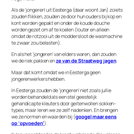
Als de ‘jongeren’ uit Eesterga (daar woont Jan) zoiets
zouden flikken, zouden ze door hun ouders bij kop en
kont worden gepakt en onder de koude douche
worden gezet om af te koelen (louter en alleen
omdat de rotzooi uit de moddersloot de wasmachine
te zwaar zou belasten).
En als het ‘jongeren’ van elders waren, dan zouden
we de riek pakken en
ze van de Straatweg jagen
.
Maar dat komt omdat we in Eesterga geen
jongerenwerkers hebben.
In Eesterga zouden de ‘jongeren’ niet zoals jullie
worden behandeld als een stel geestelijk
gehandicapte kleuters door geitenwollen sokken-
types, maar leren we ze zelf nadenken. En brengen
we ze normen en waarden bij (
googel maar eens
op ‘opvoeden’
).