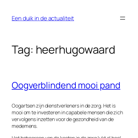
Ga
naar
Een duik in de actualiteit
de
inhoud
Tag:
heerhugowaard
Oogverblindend mooi pand
Oogartsen zijn dienstverleners in de zorg. Het is
mooi om te investeren in capabele mensen die zich
vervolgens inzetten voor de gezondheid van de
medemens.
Het beheersen van de kosten in de zorg lukt al heel