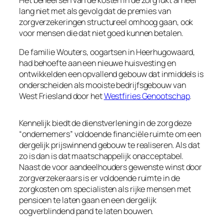
lang niet met als gevolg dat de premies van
zorgverzekeringen structureel omhoog gaan, ook
voor mensen die dat niet goed kunnen betalen.
De familie Wouters, oogartsen in Heerhugowaard,
had behoefte aan een nieuwe huisvesting en
ontwikkelden een opvallend gebouw dat inmiddels is
onderscheiden als mooiste bedrijfsgebouw van
West Friesland door het
Westfiries Genootschap
.
Kennelijk biedt de dienstverlening in de zorg deze
“ondernemers” voldoende financiële ruimte om een
dergelijk prijswinnend gebouw te realiseren. Als dat
zo is dan is dat maatschappelijk onacceptabel.
Naast de voor aandeelhouders gewenste winst door
zorgverzekeraars is er voldoende ruimte in de
zorgkosten om specialisten als rijke mensen met
pensioen te laten gaan en een dergelijk
oogverblindend pand te laten bouwen.