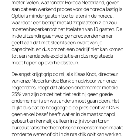
meter. Velen, waaronder Horeca Nederland, geven
aan dat een werkend proces voor de horeca lastig is.
Optie is minder gasten toe te laten in de horeca,
waardoor een bedrijf met 40 zitplaatsen zich zou
moeten beperken tot het toelaten van 10 gasten. De
in de uitzending aanwezige horecaondernemer
geeft aan dat met slechts een kwart van je
capaciteit, en dus omzet, een bedrijf niet kan komen
tot een rendabele exploitatie en dus nog steeds
moet hopen op overheidssteun.
De angst krijgt grip op mij als Klaas Knot, directeur
van onze Nederlandse Bank en adviseur van onze
regeerders, roept dat als een ondernemer met die
25% van zijn omzet het niet redt hij geen goede
ondernemer is en wat anders moet gaan doen. Het
blijkt dus dat de hoogopgeleide president van DNB
geen enkel besef heeft wat er in de maatschappij
gebeurt en kennelijk alleen in zijn ivoren toren
bureaucratische theoretische rekensommen maakt
zonder te weten of dit in de praktijk ooit kan werken.