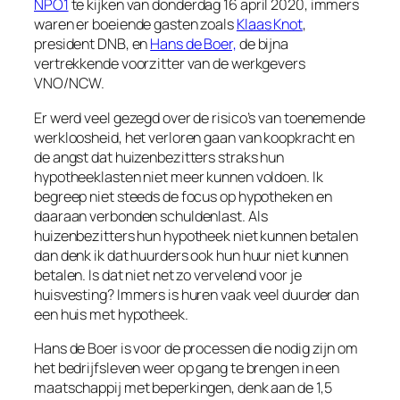
NPO1
te kijken van donderdag 16 april 2020, immers
waren er boeiende gasten zoals
Klaas Knot
,
president DNB, en
Hans de Boer,
de bijna
vertrekkende voorzitter van de werkgevers
VNO/NCW.
Er werd veel gezegd over de risico’s van toenemende
werkloosheid, het verloren gaan van koopkracht en
de angst dat huizenbezitters straks hun
hypotheeklasten niet meer kunnen voldoen. Ik
begreep niet steeds de focus op hypotheken en
daaraan verbonden schuldenlast. Als
huizenbezitters hun hypotheek niet kunnen betalen
dan denk ik dat huurders ook hun huur niet kunnen
betalen. Is dat niet net zo vervelend voor je
huisvesting? Immers is huren vaak veel duurder dan
een huis met hypotheek.
Hans de Boer is voor de processen die nodig zijn om
het bedrijfsleven weer op gang te brengen in een
maatschappij met beperkingen, denk aan de 1,5