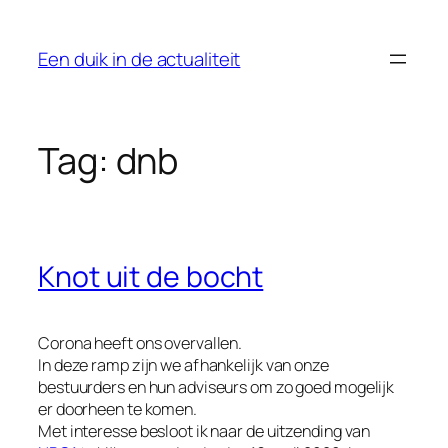
Ga
naar
Een duik in de actualiteit
de
inhoud
Tag:
dnb
Knot uit de bocht
Corona heeft ons overvallen.
In deze ramp zijn we afhankelijk van onze
bestuurders en hun adviseurs om zo goed mogelijk
er doorheen te komen.
Met interesse besloot ik naar de uitzending van