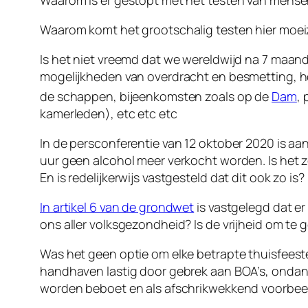
Waarom is er gestopt met het testen van mense
Waarom komt het grootschalig testen hier moei
Is het niet vreemd dat we wereldwijd na 7 maan
mogelijkheden van overdracht en besmetting, hoe
de schappen, bijeenkomsten zoals op de
Dam
, 
kamerleden), etc etc etc
In de persconferentie van 12 oktober 2020 is aa
uur geen alcohol meer verkocht worden. Is het 
En is redelijkerwijs vastgesteld dat dit ook zo is?
In artikel 6 van de grondwet
is vastgelegd dat er
ons aller volksgezondheid? Is de vrijheid om te 
Was het geen optie om elke betrapte thuisfeeste
handhaven lastig door gebrek aan BOA’s, ondank
worden beboet en als afschrikwekkend voorbe