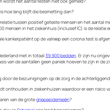
m wordt het aantal testen niet ook gemeld?
s hoe lang blijft die besmetting dan?
 relatie tussen positief geteste mensen en het aantal 
0 mensen in het ziekenhuis (inclusief IC) is de relatie e
ale kankerpatiënt op de valreep een corona test is afgen
Nederland met in totaal
39.900 bedden
. Er zijn nu ong
is van de aantallen geen paniek hoeven te zijn in de zi
ag door de bezuinigingen op de zorg in de achterliggend
rdt onthouden in ziekenhuizen waardoor er een risico v
jaren van de grote
griepepidemieën
?