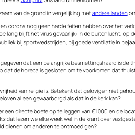
n die via
Schiphol
ons land binnenkomen?
zaam van de grond in vergelijking met
andere landen
om
den corona nog geen harde feiten hebben over het verl
 lang blijft het virus gevaarlijk: in de buitenlucht, 
publiek bij sportwedstrijden, bij goede ventilatie in bej
ngegeven dat een belangrijke besmettingshaard is de th
zo dat de horeca is gesloten om te voorkomen dat thui
 vrijheid van religie is. Betekent dat gelovigen niet ge
geloven alleen gewaarborgd als dat in de kerk kan?
r een directe boete op te leggen van €1.000 en de loca
s dat lezen we elke week wel in de krant over vastgest
eld dienen om anderen te ontmoedigen?