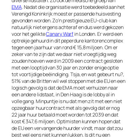
diverse lidstaten. Zo ook de medische groep van
EMA
. Nadat die organisatie werd toebedeeld
aan het
Verenigd Koninkrijk moest er passende huisvesting
gevonden worden. Zo’n prestigieuze EU-club kan
natuurlijk niet ergens achteraf en dus werd gekozen
voor het gelikte
Canary Warf
in Londen. Er werd een
optrekje gehuurd in dit peperdure kantorencomplex
tegen een jaarhuur van rond € 15,8 miljoen. Om er
zeker van te zijn dat we daar niet vroegtijdig weg
zouden hoeven werd in 2009 een contract gesloten
met een looptijd van 30 jaar en zonder enige optie
tot voortijdige beëindiging. Tsja, en wat gebeurt nu?,
51% van de Britten wil wel stoppen met die EU en een
logisch gevolg is dat de EMA moet verhuizen naar
een andere lidstaat, in Den Haag is de lobby al in
volle gang. Minpuntje is nu dat men zit met een niet
opzegbaar huurcontract met als gevolg dat er nog
22 jaar huur betaald moet worden tot 2039 en dat
kost € 347,6 miljoen. Optimisten kunnen hopen dat
de EU een vervangende huurder vindt, maar dat zou
best wel eens niet kunnen lukken. Is dit nu een