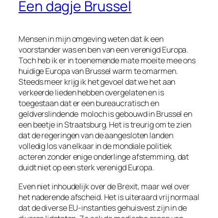
Een dagje Brussel
Mensen in mijn omgeving weten dat ik een
voorstander was en ben van een verenigd Europa.
Toch heb ik er in toenemende mate moeite mee ons
huidige Europa van Brussel warm te omarmen.
Steeds meer krijg ik het gevoel dat we het aan
verkeerde lieden hebben overgelaten en is
toegestaan dat er een bureaucratisch en
geldverslindende moloch is gebouwd in Brussel en
een beetje in Straatsburg. Het is treurig om te zien
dat de regeringen van de aangesloten landen
volledig los van elkaar in de mondiale politiek
acteren zonder enige onderlinge afstemming, dat
duidt niet op een sterk verenigd Europa.
Even niet inhoudelijk over de Brexit, maar wel over
het naderende afscheid. Het is uiteraard vrij normaal
dat de diverse EU-instanties gehuisvest zijn in de