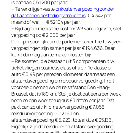
is dat dan € 61.200 per jaar;
– Te verkrijgen vaste
onkostenvergoeding zonder
dat aantonen besteding verplicht is
: € 4.342 per
maand of wel € 52.104 per jaar;
– Bijdrage in medische kosten: 2/3 van uitgaven, stel
vergoeding op € 2.000 per jaar;
Deze persoonlijk aan de parlementariër toe te wijzen
vergoedingen zijn samen per jaar € 194.636. Daar
komt dan nog aan te maken kosten bij:
– Reiskosten: die bestaan uit 3 componenten, t.w.
ticket vliegen business class of trein 1e klasse of
auto € 0,49 per gereden kilometer, daarnaast een
afstandsvergoeding en reisduurvergoeding. In dit
voorbeeld nemen we de reisafstand Den Haag-
Brussel, dat is 180 km. Stel je doet dat eens per week
heen en dan weer terug dus 80 ritten per jaar. Dat
pakt dan zo uit: kilometervergoeding € 7.056,
reisduurvergoeding € 12.160 en
afstandsvergoeding € 5.920, totaal dus € 25.136.
Eigenlijk zijn de reisduur- en afstandsvergoeding
ook gewoon persoonlijk inkomen en het is vreemd