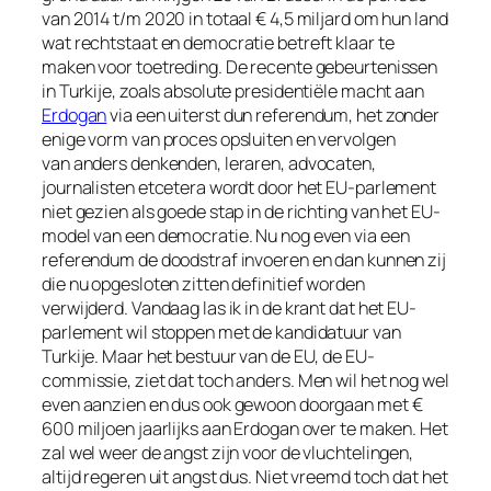
van 2014 t/m 2020 in totaal € 4,5 miljard om hun land
wat rechtstaat en democratie betreft klaar te
maken voor toetreding. De recente gebeurtenissen
in Turkije, zoals absolute presidentiële macht aan
Erdogan
via een uiterst dun referendum, het zonder
enige vorm van proces opsluiten en vervolgen
van anders denkenden, leraren, advocaten,
journalisten etcetera wordt door het EU-parlement
niet gezien als goede stap in de richting van het EU-
model van een democratie. Nu nog even via een
referendum de doodstraf invoeren en dan kunnen zij
die nu opgesloten zitten definitief worden
verwijderd. Vandaag las ik in de krant dat het EU-
parlement wil stoppen met de kandidatuur van
Turkije. Maar het bestuur van de EU, de EU-
commissie, ziet dat toch anders. Men wil het nog wel
even aanzien en dus ook gewoon doorgaan met €
600 miljoen jaarlijks aan Erdogan over te maken. Het
zal wel weer de angst zijn voor de vluchtelingen,
altijd regeren uit angst dus. Niet vreemd toch dat het