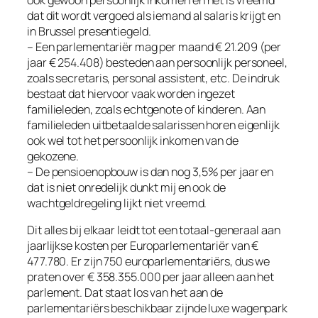
dat dit wordt vergoed als iemand al salaris krijgt en
in Brussel presentiegeld.
– Een parlementariër mag per maand € 21.209 (per
jaar € 254.408) besteden aan persoonlijk personeel,
zoals secretaris, personal assistent, etc. De indruk
bestaat dat hiervoor vaak worden ingezet
familieleden, zoals echtgenote of kinderen. Aan
familieleden uitbetaalde salarissen horen eigenlijk
ook wel tot het persoonlijk inkomen van de
gekozene.
– De pensioenopbouw is dan nog 3,5% per jaar en
dat is niet onredelijk dunkt mij en ook de
wachtgeldregeling lijkt niet vreemd.
Dit alles bij elkaar leidt tot een totaal-generaal aan
jaarlijkse kosten per Europarlementariër van €
477.780. Er zijn 750 europarlementariërs, dus we
praten over € 358.355.000 per jaar alleen aan het
parlement. Dat staat los van het aan de
parlementariërs beschikbaar zijnde luxe wagenpark