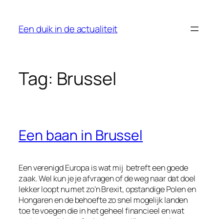
Ga
naar
Een duik in de actualiteit
de
inhoud
Tag:
Brussel
Een baan in Brussel
Een verenigd Europa is wat mij betreft een goede
zaak. Wel kun je je afvragen of de weg naar dat doel
lekker loopt nu met zo’n Brexit, opstandige Polen en
Hongaren en de behoefte zo snel mogelijk landen
toe te voegen die in het geheel financieel en wat