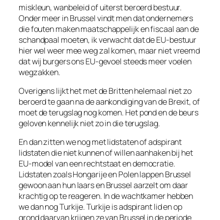
miskleun, wanbeleid of uiterst beroerd bestuur.
Onder meer in Brussel vindt men dat ondernemers
die fouten maken maatschappelijk en fiscaal aan de
schandpaal moeten, ik verwacht dat de EU-bestuur
hier wel weer mee weg zal komen, maar niet vreemd
dat wij burgers ons EU-gevoel steeds meer voelen
wegzakken.
Overigens lijkt het met de Britten helemaal niet zo
beroerd te gaan na de aankondiging van de Brexit, of
moet de terugslag nog komen. Het pond en de beurs
geloven kennelijk niet zo in die terugslag.
En dan zitten we nog met lidstaten of adspirant
lidstaten die niet kunnen of willen aanhaken bij het
EU-model van een rechtstaat en democratie.
Lidstaten zoals Hongarije en Polen lappen Brussel
gewoon aan hun laars en Brussel aarzelt om daar
krachtig op te reage
ren. In de wachtkamer hebben
we dan nog Turkije. Turkije is adspirant lid en op
grond daarvan krijgen ze van Brussel in de periode