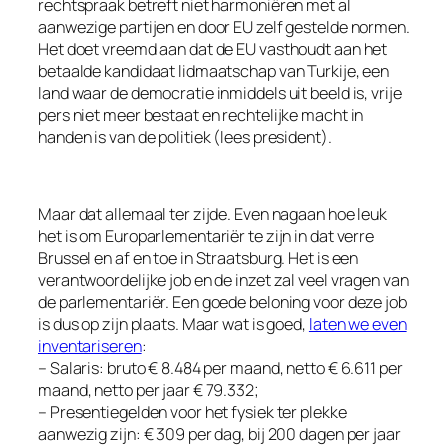
rechtspraak betreft niet harmoniëren met al
aanwezige partijen en door EU zelf gestelde normen.
Het doet vreemd aan dat de EU vasthoudt aan het
betaalde kandidaat lidmaatschap van Turkije, een
land waar de democratie inmiddels uit beeld is, vrije
pers niet meer bestaat en rechtelijke macht in
handen is van de politiek (lees president).
Maar dat allemaal ter zijde. Even nagaan hoe leuk
het is om Europarlementariër te zijn in dat verre
Brussel en af en toe in Straatsburg. Het is een
verantwoordelijke job en de inzet zal veel vragen van
de parlementariër. Een goede beloning voor deze job
is dus op zijn plaats. Maar wat is goed,
laten we even
inventariseren
:
– Salaris: bruto € 8.484 per maand, netto € 6.611 per
maand, netto per jaar € 79.332;
– Presentiegelden voor het fysiek ter plekke
aanwezig zijn: € 309 per dag, bij 200 dagen per jaar