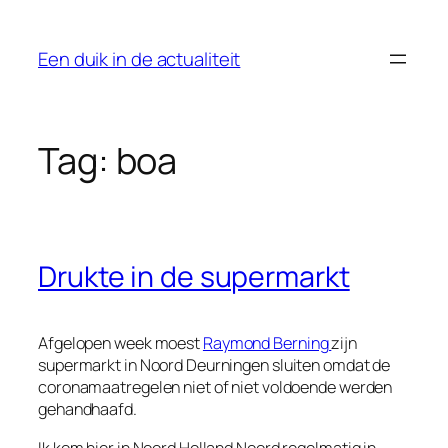
Ga
naar
Een duik in de actualiteit
de
inhoud
Tag:
boa
Drukte in de supermarkt
Afgelopen week moest
Raymond Berning
zijn
supermarkt in Noord Deurningen sluiten omdat de
coronamaatregelen niet of niet voldoende werden
gehandhaafd.
Ik kom hier in Noord Holland Noord regelmatig in